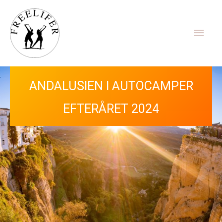
Gå
Hov
til
indholdet
Hop ind i vores Facebook gruppe her
ANDALUSIEN I AUTOCAMPER
EFTERÅRET 2024