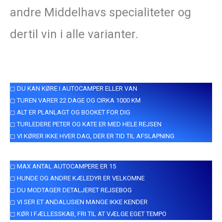
andre Middelhavs specialiteter og
dertil vin i alle varianter.
◻ DU KAN KØRE I AUTOCAMPER ELLER VAN
◻ TUREN VARER 22 DAGE OG CIRKA 1000 KM
◻ ALT ER PLANLAGT OG BOOKET FOR DIG
◻ TURLEDERE PETER OG KATE ER MED HELE REJSEN
◻ VI KØRER IKKE HVER DAG, DER ER TID TIL AFSLAPNING
◻ MAX ANTAL AUTOCAMPERE ER 15
◻ HUNDE OG ANDRE KÆLEDYR ER VELKOMNE
◻ DU MODTAGER DETALJERET REJSEBOG
◻ VI SER ET ANDALUSIEN MANGE IKKE KENDER
◻ KØR I FÆLLESSKAB, FRI TIL AT VÆLGE EGET TEMPO