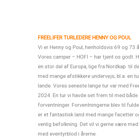
FREELIFER TURLEDERE HENNY OG POUL
Vi er Henny og Poul, henholdsvis 69 og 73 år
Vores camper – HOFI – har tjent os godt. Hu
en stor del af Europa, lige fra Nordkap til d
med mange afstikkere undervejs, bl.a. en tu
lande. Vores seneste lange tur var med Freel
2024. En tur vi havde set frem til med båd
forventninger. Forventningerne blev til fulde
er et fantastisk land med mange facetter
venlig befolkning. Det vil vi gerne være med t
med eventyrblod i årerne.