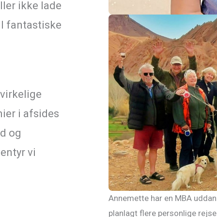
ller ikke lade
l fantastiske
virkelige
ier i afsides
ed og
entyr vi
Annemette har en MBA uddannel
planlagt flere personlige re