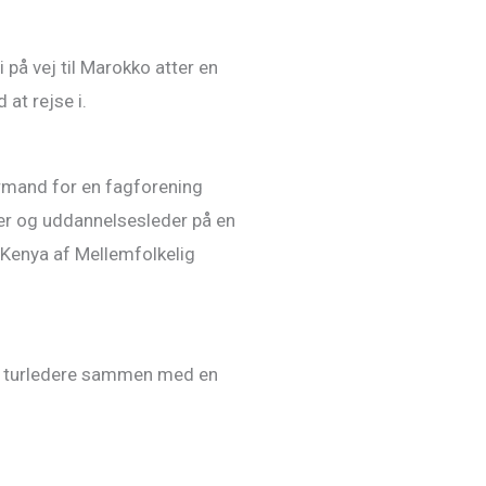
 på vej til Marokko atter en
 at rejse i.
rmand for en fagforening
er og uddannelsesleder på en
l Kenya af Mellemfolkelig
som turledere sammen med en