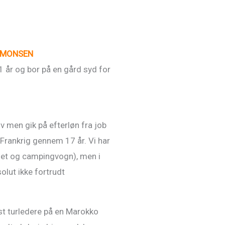
SIMONSEN
1 år og bor på en gård syd for
liv men gik på efterløn fra job
 Frankrig gennem 17 år. Vi har
-let og campingvogn), men i
olut ikke fortrudt
rst turledere på en Marokko