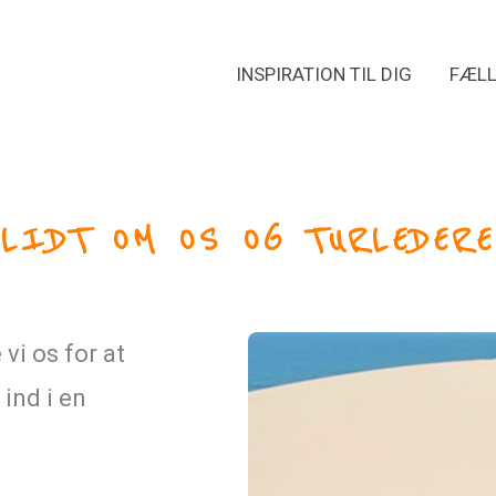
INSPIRATION TIL DIG
FÆLL
Hop ind i vores Facebook gruppe her
Instagram
LIDT OM OS OG TURLEDERE
vi os for at
 ind i en