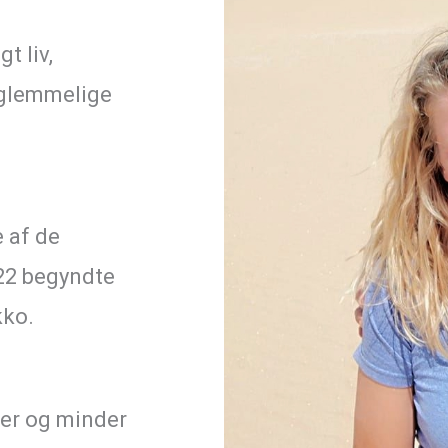
t liv,
orglemmelige
e af de
022 begyndte
kko.
ber og minder