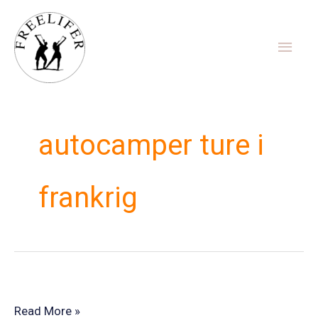
Gå
Hov
til
indholdet
autocamper ture i
frankrig
Tilmelding
Read More »