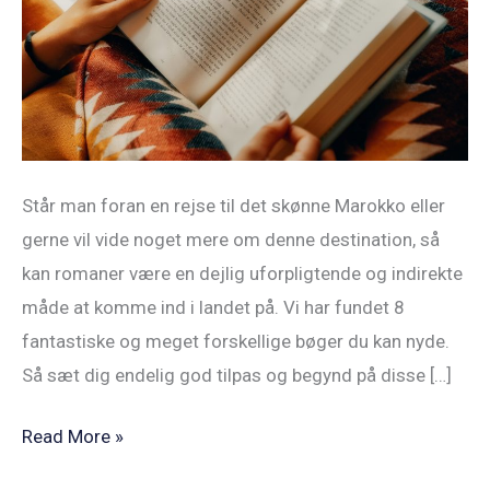
fører
dig
ind
i
Marokkos
verden
Står man foran en rejse til det skønne Marokko eller
gerne vil vide noget mere om denne destination, så
kan romaner være en dejlig uforpligtende og indirekte
måde at komme ind i landet på. Vi har fundet 8
fantastiske og meget forskellige bøger du kan nyde.
Så sæt dig endelig god tilpas og begynd på disse […]
Read More »