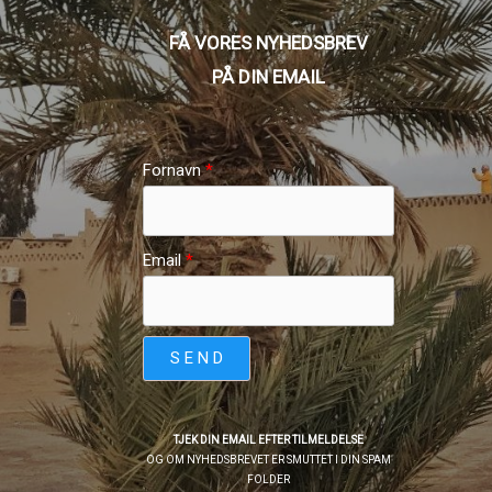
FÅ VORES NYHEDSBREV
PÅ DIN EMAIL
Fornavn
Email
S E N D
TJEK DIN EMAIL EFTER TILMELDELSE
OG OM NYHEDSBREVET ER SMUTTET I DIN SPAM
FOLDER