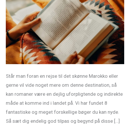
romaner,
der
fører
dig
ind
i
Marokkos
verden
Står man foran en rejse til det skønne Marokko eller
gerne vil vide noget mere om denne destination, så
kan romaner være en dejlig uforpligtende og indirekte
måde at komme ind i landet på. Vi har fundet 8
fantastiske og meget forskellige bøger du kan nyde.
Så sæt dig endelig god tilpas og begynd på disse […]