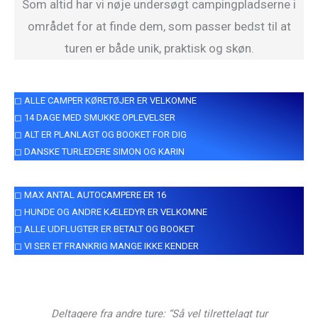
Som altid har vi nøje undersøgt campingpladserne i
området for at finde dem, som passer bedst til at
turen er både unik, praktisk og skøn.
◻ ALLE CAMPER KØRETØJER ER VELKOMNE
◻ 14 DAGE MED SMUKKE OPLEVELSER
◻ ALT ER PLANLAGT OG BOOKET FOR DIG
◻ DANSKE TURLEDERE SIMON OG KARIN
◻ MAX ANTAL AUTOCAMPERE ER 16
◻ HUNDE OG ANDRE KÆLEDYR ER VELKOMNE
◻ ALLE UDFLUGTER ER BETALT OG BOOKET
◻ VI SER ET FRANKRIG MANGE IKKE KENDER
Deltagere fra andre ture: “Så vel tilrettelagt tur