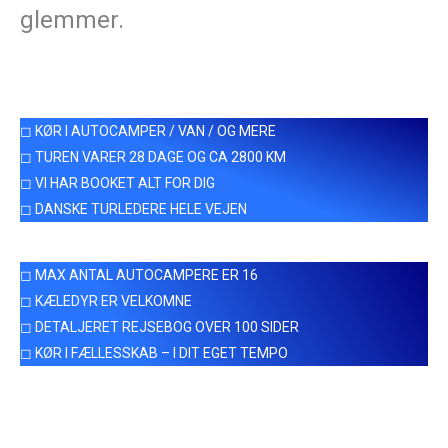
glemmer.
◻ KØR I AUTOCAMPER / VAN / OG MERE
◻ TUREN VARER 28 DAGE OG CA 2800 KM
◻ VI HAR BOOKET ALT FOR DIG
◻ DANSKE TURLEDERE HELE VEJEN
◻ MAX ANTAL AUTOCAMPERE ER 16
◻ KÆLEDYR ER VELKOMNE
◻ DETALJERET REJSEBOG OVER 100 SIDER
◻ KØR I FÆLLESSKAB – I DIT EGET TEMPO