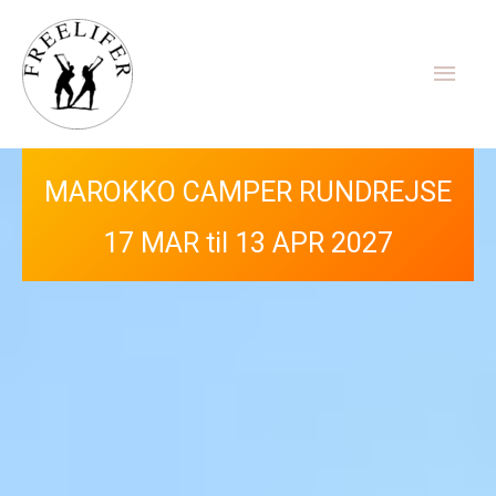
Gå
Hov
til
indholdet
Hop ind i vores Facebook gruppe her
MAROKKO CAMPER RUNDREJSE
17 MAR til 13 APR 2027