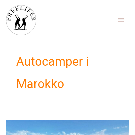
Gå
Hov
til
indholdet
Autocamper i
Marokko
Rejsefortælling
fra