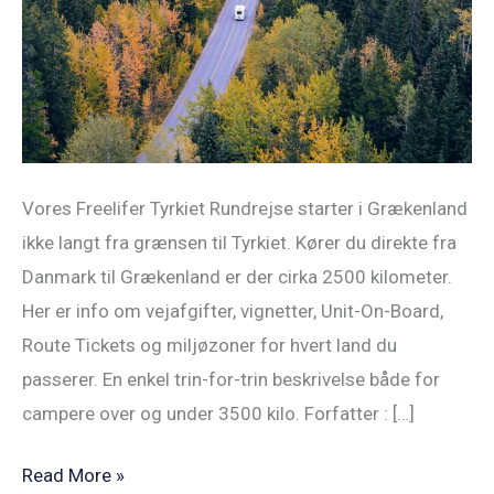
Danmark
til
Grækenland
i
autocamper?
Vores Freelifer Tyrkiet Rundrejse starter i Grækenland
ikke langt fra grænsen til Tyrkiet. Kører du direkte fra
Danmark til Grækenland er der cirka 2500 kilometer.
Her er info om vejafgifter, vignetter, Unit-On-Board,
Route Tickets og miljøzoner for hvert land du
passerer. En enkel trin-for-trin beskrivelse både for
campere over og under 3500 kilo. Forfatter : […]
Read More »