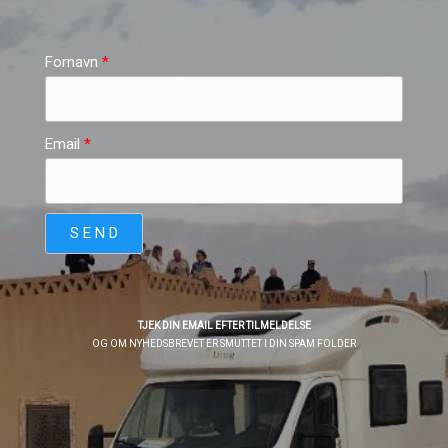
Fornavn
Email
S E N D
TJEK DIN EMAIL EFTER TILMELDELSE
OG OM NYHEDSBREVET ER SMUTTET I DIN SPAM FOLDER