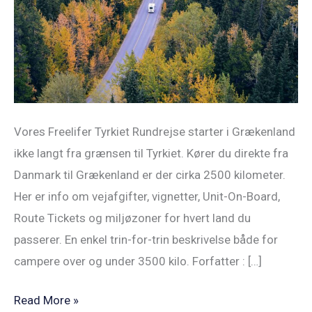
Danmark
til
Grækenland
i
autocamper?
Vores Freelifer Tyrkiet Rundrejse starter i Grækenland
ikke langt fra grænsen til Tyrkiet. Kører du direkte fra
Danmark til Grækenland er der cirka 2500 kilometer.
Her er info om vejafgifter, vignetter, Unit-On-Board,
Route Tickets og miljøzoner for hvert land du
passerer. En enkel trin-for-trin beskrivelse både for
campere over og under 3500 kilo. Forfatter : […]
Read More »