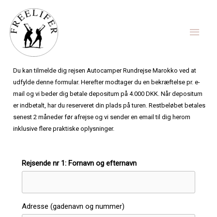
Gå
Hov
til
indholdet
Du kan tilmelde dig rejsen Autocamper Rundrejse Marokko ved at
udfylde denne formular. Herefter modtager du en bekræftelse pr. e-
mail og vi beder dig betale depositum på 4.000 DKK. Når depositum
er indbetalt, har du reserveret din plads på turen. Restbeløbet betales
senest 2 måneder før afrejse og vi sender en email til dig herom
inklusive flere praktiske oplysninger.
Rejsende nr 1: Fornavn og efternavn
Adresse (gadenavn og nummer)