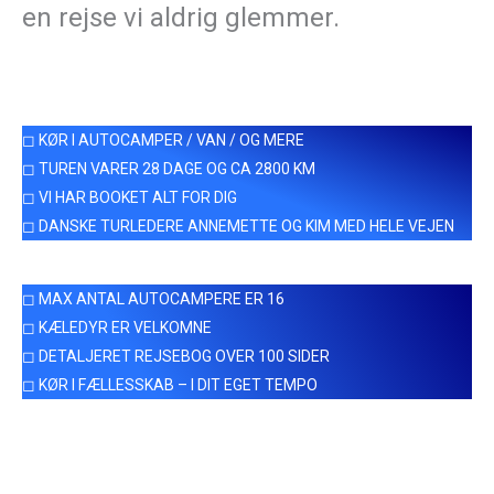
en rejse vi aldrig glemmer.
◻ KØR I AUTOCAMPER / VAN / OG MERE
◻ TUREN VARER 28 DAGE OG CA 2800 KM
◻ VI HAR BOOKET ALT FOR DIG
◻ DANSKE TURLEDERE ANNEMETTE OG KIM MED HELE VEJEN
◻ MAX ANTAL AUTOCAMPERE ER 16
◻ KÆLEDYR ER VELKOMNE
◻ DETALJERET REJSEBOG OVER 100 SIDER
◻ KØR I FÆLLESSKAB – I DIT EGET TEMPO