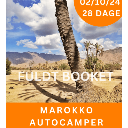
Marokko
Autocamper
Rundrejse
02OKT24