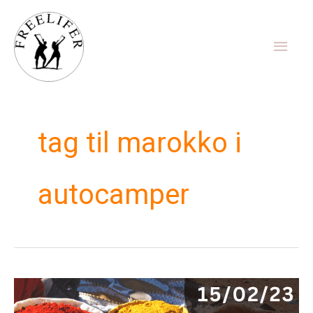
Gå
Hov
til
indholdet
tag til marokko i
autocamper
Freelifer
Marokko