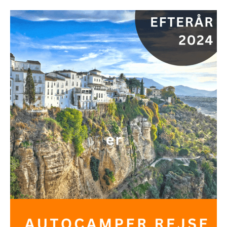
Freelifer
Autocamper
Rejse
Gennem
Andalusien