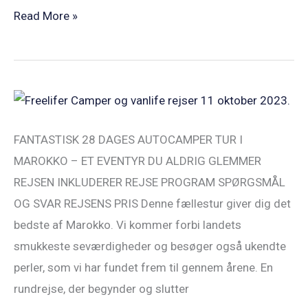
Read More »
Freelifer
Marokko
FANTASTISK 28 DAGES AUTOCAMPER TUR I
Autocamper
MAROKKO – ET EVENTYR DU ALDRIG GLEMMER
Rundrejse
REJSEN INKLUDERER REJSE PROGRAM SPØRGSMÅL
11OKT23
OG SVAR REJSENS PRIS Denne fællestur giver dig det
bedste af Marokko. Vi kommer forbi landets
smukkeste seværdigheder og besøger også ukendte
perler, som vi har fundet frem til gennem årene. En
rundrejse, der begynder og slutter