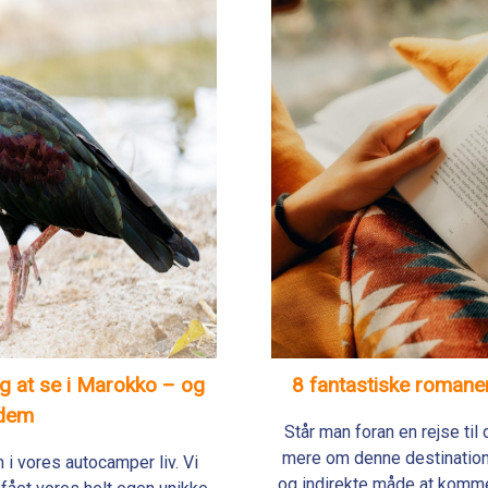
g at se i Marokko – og
8 fantastiske romaner
 dem
Står man foran en rejse til
mere om denne destination,
 i vores autocamper liv. Vi
og indirekte måde at komme 