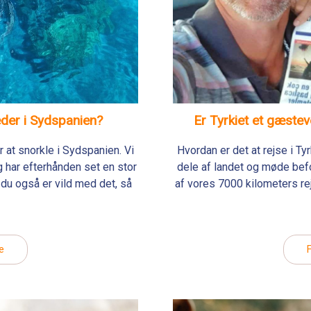
eder i Sydspanien?
Er Tyrkiet et gæste
 at snorkle i Sydspanien. Vi
Hvordan er det at rejse i T
 har efterhånden set en stor
dele af landet og møde befo
du også er vild med det, så
af vores 7000 kilometers rej
e