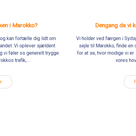
kken i Marokko?
Dengang da vi kø
og kan fortælle dig lidt om
Vi holder ved færgen i Syds
 landet. Vi oplever sjældent
sejle til Marokko, finde 
g vi føler os generelt trygge.
for at se, hvor modige vi e
rokkos trafik,…
vores hov
e