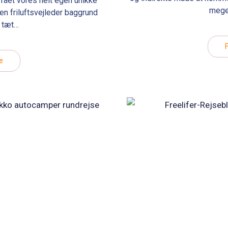
 fået vores helt egen unikke
mege
en friluftsvejleder baggrund
n tæt…
e