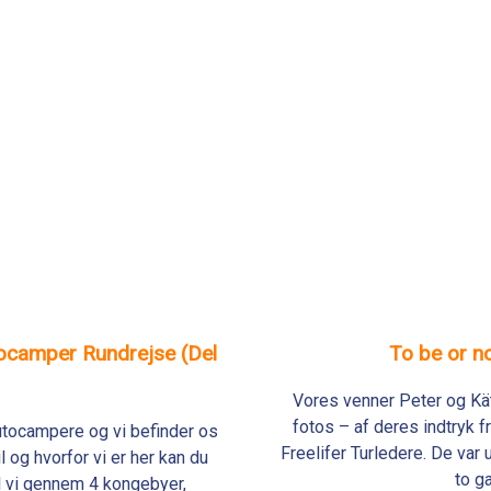
tocamper Rundrejse (Del
To be or no
Vores venner Peter og Kät
fotos – af deres indtryk 
utocampere og vi befinder os
Freelifer Turledere. De va
 og hvorfor vi er her kan du
to g
 vi gennem 4 kongebyer,