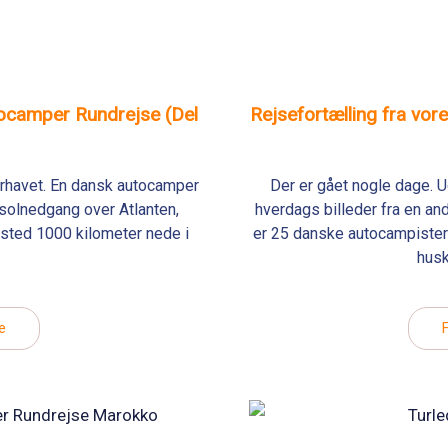
tocamper Rundrejse (Del
Rejsefortælling fra vo
terhavet. En dansk autocamper
Der er gået nogle dage. 
l solnedgang over Atlanten,
hverdags billeder fra en and
t sted 1000 kilometer nede i
er 25 danske autocampister 
husk
e