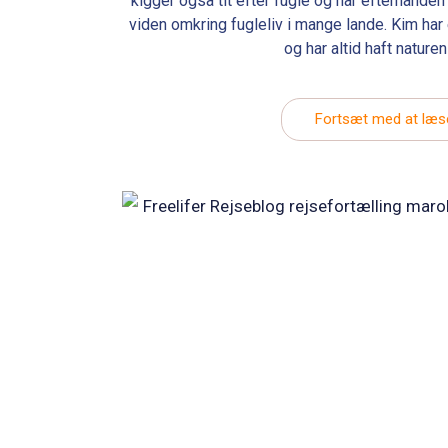
kigger også tit efter fugle og har efterhånden
viden omkring fugleliv i mange lande. Kim har 
og har altid haft nature
Fortsæt med at læs