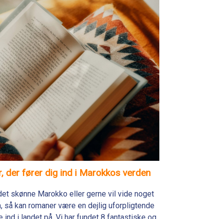
, der fører dig ind i Marokkos verden
 det skønne Marokko eller gerne vil vide noget
 så kan romaner være en dejlig uforpligtende
ind i landet på. Vi har fundet 8 fantastiske og